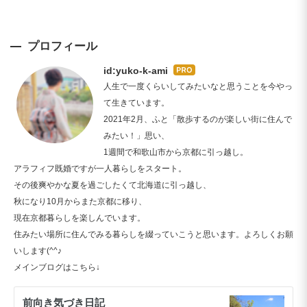
プロフィール
id:yuko-k-ami
はて
なブ
人生で一度くらいしてみたいなと思うことを今やっ
ログ
て生きています。
Pro
2021年2月、ふと「散歩するのが楽しい街に住んで
みたい！」思い、
1週間で和歌山市から京都に引っ越し。
アラフィフ既婚ですが一人暮らしをスタート。
その後爽やかな夏を過ごしたくて北海道に引っ越し、
秋になり10月からまた京都に移り、
現在京都暮らしを楽しんでいます。
住みたい場所に住んでみる暮らしを綴っていこうと思います。よろしくお願
いします(^^♪
メインブログはこちら↓